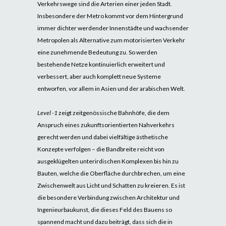
Verkehrswege sind die Arterien einer jeden Stadt.
Insbesondere der Metro kommt vor dem Hintergrund
immer dichter werdender Innenstädte und wachsender
Metropolen als Alternative zum motorisierten Verkehr
eine zunehmende Bedeutung zu. So werden
bestehende Netze kontinuierlich erweitert und
verbessert, aber auch komplett neue Systeme
entworfen, vor allem in Asien und der arabischen Welt.
Level -1
zeigt zeitgenössische Bahnhöfe, die dem
Anspruch eines zukunftsorientierten Nahverkehrs
gerecht werden und dabei vielfältige ästhetische
Konzepte verfolgen – die Bandbreite reicht von
ausgeklügelten unterirdischen Komplexen bis hin zu
Bauten, welche die Oberfläche durchbrechen, um eine
Zwischenwelt aus Licht und Schatten zu kreieren. Es ist
die besondere Verbindung zwischen Architektur und
Ingenieurbaukunst, die dieses Feld des Bauens so
spannend macht und dazu beiträgt, dass sich die in