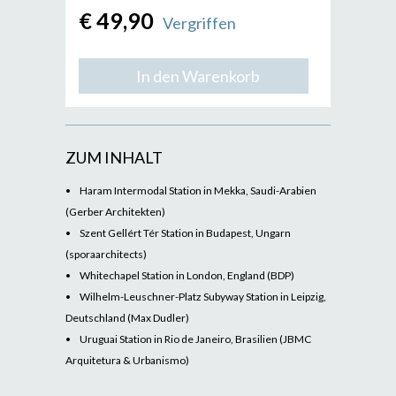
€ 49,90
Vergriffen
In den Warenkorb
ZUM INHALT
•
Haram Intermodal Station in Mekka, Saudi-Arabien
(Gerber Architekten)
•
Szent Gellért Tér Station in Budapest, Ungarn
(sporaarchitects)
•
Whitechapel Station in London, England (BDP)
•
Wilhelm-Leuschner-Platz Subyway Station in Leipzig,
Deutschland (Max Dudler)
•
Uruguai Station in Rio de Janeiro, Brasilien (JBMC
Arquitetura & Urbanismo)